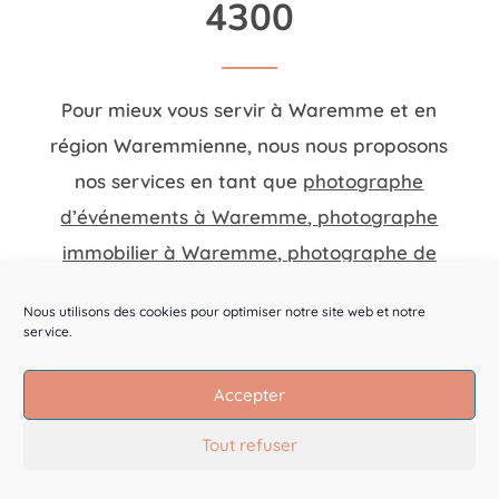
4300
Pour mieux vous servir à Waremme et en
région Waremmienne, nous nous proposons
nos services en tant que
photographe
d’événements à Waremme
,
photographe
immobilier à Waremme
,
photographe de
couple à Waremme
,
photographe de
Nous utilisons des cookies pour optimiser notre site web et notre
naissance à Waremme
,
photographe de
service.
portraits à Waremme
,
photographe
d’entreprise à Waremme
. Quels que soient
Accepter
vos besoins, n’hésitez pas à prendre
Tout refuser
contact avec nous.