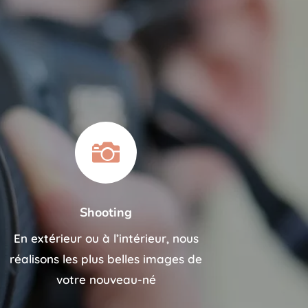

Shooting
En extérieur ou à l’intérieur, nous
réalisons les plus belles images de
votre nouveau-né